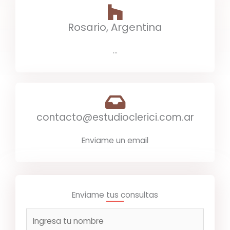
Rosario, Argentina
...
contacto@estudioclerici.com.ar
Enviame un email
Enviame tus consultas
N
o